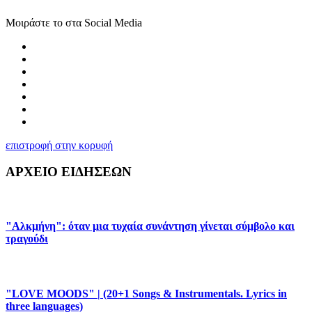
Μοιράστε το στα Social Media
επιστροφή στην κορυφή
ΑΡΧΕΙΟ ΕΙΔΗΣΕΩΝ
"Αλκμήνη": όταν μια τυχαία συνάντηση γίνεται σύμβολο και
τραγούδι
"LOVE MOODS" | (20+1 Songs & Instrumentals. Lyrics in
three languages)