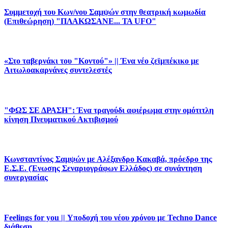
Συμμετοχή του Κων/νου Σαμψών στην θεατρική κωμωδία
(Επιθεώρηση) "ΠΛΑΚΩΣΑΝΕ... ΤΑ UFO"
«Στο ταβερνάκι του "Κοντού"» || Ένα νέο ζεϊμπέκικο με
Αιτωλοακαρνάνες συντελεστές
"ΦΩΣ ΣΕ ΔΡΑΣΗ": Ένα τραγούδι αφιέρωμα στην ομότιτλη
κίνηση Πνευματικού Ακτιβισμού
Κωνσταντίνος Σαμψών με Αλέξανδρο Κακαβά, πρόεδρο της
Ε.Σ.Ε. (Ένωσης Σεναριογράφων Ελλάδος) σε συνάντηση
συνεργασίας
Feelings for you || Υποδοχή του νέου χρόνου με Techno Dance
διάθεση