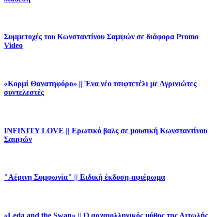
Συμμετοχές του Κωνσταντίνου Σαμψών σε διάφορα Promo
Video
«Κορμί Θανατηφόρο» || Ένα νέο τσιφτετέλι με Αγρινιώτες
συντελεστές
INFINITY LOVE || Ερωτικό βαλς σε μουσική Κωνσταντίνου
Σαμψών
"Αέρινη Συμφωνία" || Ειδική έκδοση-αφιέρωμα
«Leda and the Swan» || Ο αρχαιολληνικός μύθος της Αιτωλής