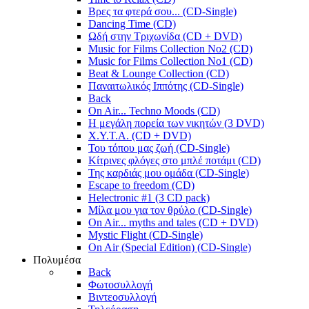
Βρες τα φτερά σου... (CD-Single)
Dancing Time (CD)
Ωδή στην Τριχωνίδα (CD + DVD)
Music for Films Collection No2 (CD)
Music for Films Collection No1 (CD)
Beat & Lounge Collection (CD)
Παναιτωλικός Ιππότης (CD-Single)
Back
On Air... Techno Moods (CD)
Η μεγάλη πορεία των νικητών (3 DVD)
X.Y.T.A. (CD + DVD)
Του τόπου μας ζωή (CD-Single)
Κίτρινες φλόγες στο μπλέ ποτάμι (CD)
Της καρδιάς μου ομάδα (CD-Single)
Escape to freedom (CD)
Helectronic #1 (3 CD pack)
Μίλα μου για τον θρύλο (CD-Single)
On Air... myths and tales (CD + DVD)
Mystic Flight (CD-Single)
On Air (Special Edition) (CD-Single)
Πολυμέσα
Back
Φωτοσυλλογή
Βιντεοσυλλογή