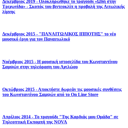
Δεκέμβριος 2019 - Ολοκληρώθηκε το τραγούδι «Ωδή στην
Τριχωνίδα» - Σκοπός του βιντεοκλίπ η προβολή της Αιτωλικής
λίμνης
Δεκέμβριος 2015 - "ΠΑΝΑΙΤΩΛΙΚΟΣ ΙΠΠΟΤΗΣ" το νέο
μουσικό έργο για τον Παναιτωλικό
Νοέμβριος 2015 - Η μουσική ιστοσελίδα του Κωνσταντίνου
Σαμψών στην τηλεόραση του Αχελώου
Οκτώβριος 2015 - Αποκτήστε δωρεάν τις μουσικές συνθέσεις
του Κωνσταντίνου Σαμψών από το On Line Store
Απρίλιος 2014 - Το τραγούδι "Της Καρδιάς μου Ομάδα" σε
Tηλεοπτική Eκπομπή της NOVA