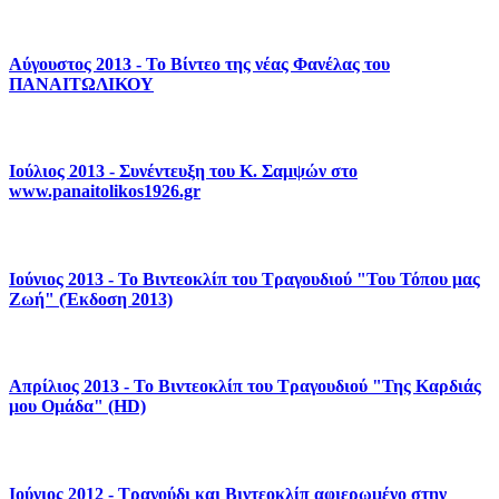
Αύγουστος 2013 - Το Βίντεο της νέας Φανέλας του
ΠΑΝΑΙΤΩΛΙΚΟΥ
Ιούλιος 2013 - Συνέντευξη του Κ. Σαμψών στο
www.panaitolikos1926.gr
Ιούνιος 2013 - Το Bιντεοκλίπ του Tραγουδιού "Του Τόπου μας
Ζωή" (Έκδοση 2013)
Απρίλιος 2013 - Το Bιντεοκλίπ του Tραγουδιού "Της Καρδιάς
μου Ομάδα" (HD)
Ιούνιος 2012 - Τραγούδι και Βιντεοκλίπ αφιερωμένο στην