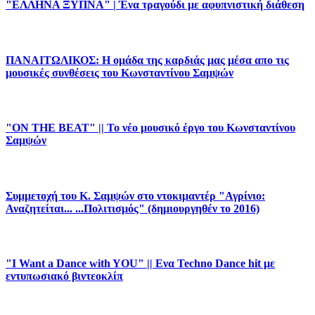
"ΕΛΛΗΝΑ ΞΥΠΝΑ" | Ένα τραγούδι με αφυπνιστική διάθεση
ΠΑΝΑΙΤΩΛΙΚΟΣ: Η ομάδα της καρδιάς μας μέσα απο τις
μουσικές συνθέσεις του Κωνσταντίνου Σαμψών
"ON THE BEAT" || Το νέο μουσικό έργο του Κωνσταντίνου
Σαμψών
Συμμετοχή του Κ. Σαμψών στο ντοκιμαντέρ "Αγρίνιο:
Αναζητείται... ...Πολιτισμός" (δημιουργηθέν το 2016)
"I Want a Dance with YOU" || Ενα Techno Dance hit με
εντυπωσιακό βιντεοκλίπ