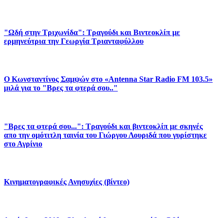
"Ωδή στην Τριχωνίδα": Τραγούδι και Βιντεοκλίπ με
ερμηνεύτρια την Γεωργία Τριανταφύλλου
Ο Κωνσταντίνος Σαμψών στο «Antenna Star Radio FM 103.5»
μιλά για το "Βρες τα φτερά σου.."
"Βρες τα φτερά σου...": Τραγούδι και βιντεοκλίπ με σκηνές
απο την ομότιτλη ταινία του Γιώργου Λουριδά που γυρίστηκε
στο Αγρίνιο
Κινηματογραφικές Ανησυχίες (βίντεο)