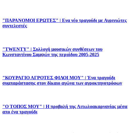
"ΠΑΡΑΝΟΜΟΙ ΕΡΩΤΕΣ" | Ενα νέο τραγούδι με Αγρινιώτες
συντελεστές
"TWENTY" | Συλλογή μουσικών συνθέσεων του
Κωνσταντίνου Σαμψών της περιόδου 2005-2025
"ΚΟΥΡΑΓΙΟ ΑΓΡΟΤΕΣ ΦΙΛΟΙ ΜΟΥ" | Ένα τραγούδι
συμπαράστασης στον δίκαιο αγώνα των αγροκτηνοτρόφων
"Ο ΤΟΠΟΣ ΜΟΥ" | Η προβολή της Αιτωλοακαρνανίας μέσα
απο ένα τραγούδι