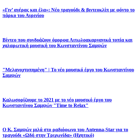
«Γιν’ αγέρας και έλα»: Νέο τραγούδι & βιντεοκλίπ με φόντο το
πάρκο του Αγρινίου
Βίντεο που συνδυάζουν όμορφα Αιτωλοακαρνανικά τοπία και
χαλαρωτική μουσική του Κωνσταντίνου Σαμψών
"Μελανοχτυπημένη" | Το νέο μουσικό έργο του Κωνσταντίνου
Σαμψών
Καλωσορίζουμε το 2021 με το νέο μουσικό έργο του
Κωνσταντίνου Σαμψών "Time to Relax"
Ο Κ. Σαμψών μιλά στο ραδιόφωνο του Antenna-Star για το
τραγούδι «Ωδή στην Τριχωνίδα» (Ηχητικό)