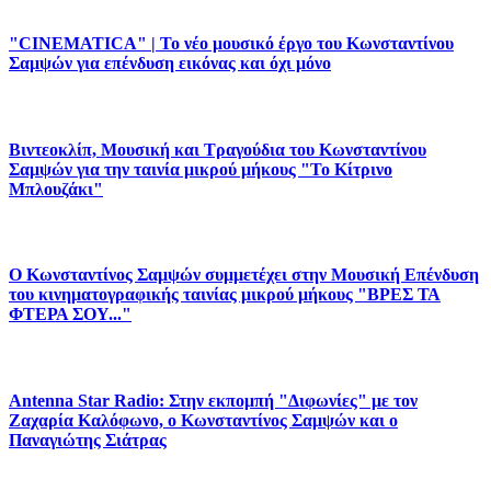
"CINEMATICA" | Το νέο μουσικό έργο του Κωνσταντίνου
Σαμψών για επένδυση εικόνας και όχι μόνο
Βιντεοκλίπ, Μουσική και Τραγούδια του Κωνσταντίνου
Σαμψών για την ταινία μικρού μήκους "Το Κίτρινο
Μπλουζάκι"
Ο Κωνσταντίνος Σαμψών συμμετέχει στην Μουσική Επένδυση
του κινηματογραφικής ταινίας μικρού μήκους "ΒΡΕΣ ΤΑ
ΦΤΕΡΑ ΣΟΥ..."
Antenna Star Radio: Στην εκπομπή "Διφωνίες" με τον
Ζαχαρία Καλόφωνο, ο Κωνσταντίνος Σαμψών και ο
Παναγιώτης Σιάτρας