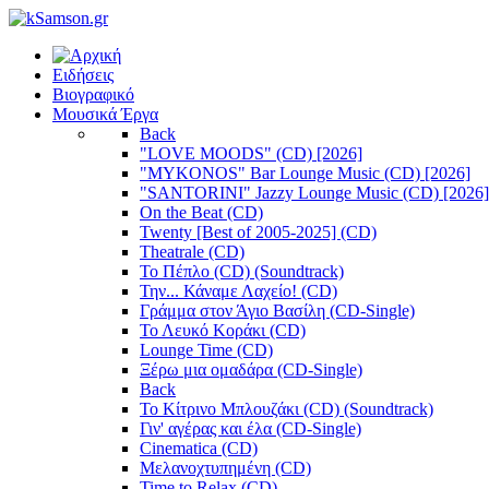
Ειδήσεις
Βιογραφικό
Μουσικά Έργα
Back
"LOVE MOODS" (CD) [2026]
"MYKONOS" Bar Lounge Music (CD) [2026]
"SANTORINI" Jazzy Lounge Music (CD) [2026]
On the Beat (CD)
Twenty [Best of 2005-2025] (CD)
Theatrale (CD)
Το Πέπλο (CD) (Soundtrack)
Την... Κάναμε Λαχείο! (CD)
Γράμμα στον Άγιο Βασίλη (CD-Single)
Το Λευκό Κοράκι (CD)
Lounge Time (CD)
Ξέρω μια ομαδάρα (CD-Single)
Back
Το Κίτρινο Μπλουζάκι (CD) (Soundtrack)
Γιν' αγέρας και έλα (CD-Single)
Cinematica (CD)
Μελανοχτυπημένη (CD)
Time to Relax (CD)