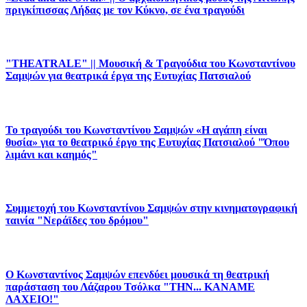
πριγκίπισσας Λήδας με τον Κύκνο, σε ένα τραγούδι
"THEATRALE" || Μουσική & Τραγούδια του Κωνσταντίνου
Σαμψών για θεατρικά έργα της Ευτυχίας Πατσιαλού
Το τραγούδι του Κωνσταντίνου Σαμψών «Η αγάπη είναι
θυσία» για το θεατρικό έργο της Ευτυχίας Πατσιαλού "Όπου
λιμάνι και καημός"
Συμμετοχή του Κωνσταντίνου Σαμψών στην κινηματογραφική
ταινία "Νεράϊδες του δρόμου"
Ο Κωνσταντίνος Σαμψών επενδύει μουσικά τη θεατρική
παράσταση του Λάζαρου Τσόλκα "ΤΗΝ... ΚΑΝΑΜΕ
ΛΑΧΕΙΟ!"