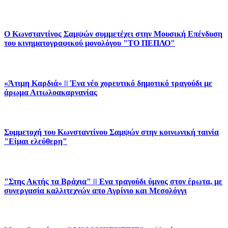
Ο Κωνσταντίνος Σαμψών συμμετέχει στην Μουσική Επένδυση
του κινηματογραφικού μονολόγου "ΤΟ ΠΕΠΛΟ"
«Άτιμη Καρδιά» || Ένα νέο χορευτικό δημοτικό τραγούδι με
άρωμα Αιτωλοακαρνανίας
Συμμετοχή του Κωνσταντίνου Σαμψών στην κοινωνική ταινία
"Είμαι ελεύθερη"
"Στης Ακτής τα Βράχια" || Ενα τραγούδι ύμνος στον έρωτα, με
συνεργασία καλλιτεχνών απο Αγρίνιο και Μεσολόγγι