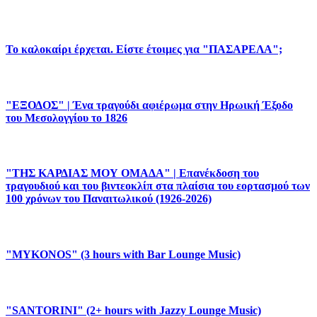
Το καλοκαίρι έρχεται. Είστε έτοιμες για "ΠΑΣΑΡΕΛΑ";
"ΕΞΟΔΟΣ" | Ένα τραγούδι αφιέρωμα στην Ηρωική Έξοδο
του Μεσολογγίου το 1826
"ΤΗΣ ΚΑΡΔΙΑΣ ΜΟΥ ΟΜΑΔΑ" | Επανέκδοση του
τραγουδιού και του βιντεοκλίπ στα πλαίσια του εορτασμού των
100 χρόνων του Παναιτωλικού (1926-2026)
"MYKONOS" (3 hours with Bar Lounge Music)
"SANTORINI" (2+ hours with Jazzy Lounge Music)