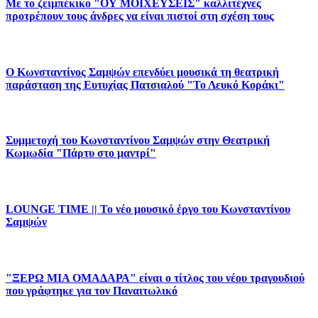
Με το ζειμπέκικο "ΟΥ ΜΟΙΧΕΥΣΕΙΣ" καλλιτέχνες
προτρέπουν τους άνδρες να είναι πιστοί στη σχέση τους
Ο Κωνσταντίνος Σαμψών επενδύει μουσικά τη θεατρική
παράσταση της Ευτυχίας Πατσιαλού "Το Λευκό Κοράκι"
Συμμετοχή του Κωνσταντίνου Σαμψών στην Θεατρική
Κωμωδία "Πάρτυ στο μαντρί"
LOUNGE TIME || Το νέο μουσικό έργο του Κωνσταντίνου
Σαμψών
"ΞΕΡΩ ΜΙΑ ΟΜΑΔΑΡΑ" είναι ο τίτλος του νέου τραγουδιού
που γράφτηκε για τον Παναιτωλικό