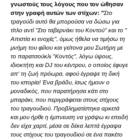
γνωστούς τους λόγους που τον ώθησαν
στην γραφή αυτών των στίχων:
"
Στο
τραγούδι αυτό θα μπορούσα να δώσω για
τίτλο αντί "Στο ταβερνάκι του Κοντού" και το "
Απιστία κι ενοχές", όμως ήθελα να τιμήσω τη
μνήμη του φίλου και γείτονα μου Σωτήρη με
το παρατσούκλι "Κοντός", λόγω ύψους,
ιδιοκτήτη και DJ του κέντρου, ο οποίος έφυγε
απ' τη ζωή πρόωρα, αφού έγραψε τη δική
του ιστορία! Ένα βράδυ, ίσως ήμουν ο
μοναδικός, που παρατήρησα κάτι στο
μπαράκι, που περιγράφεται στους στίχους
του τραγουδιού. Προβληματίστηκα αρκετά
και μου ήρθε η έμπνευση να γράψω κι επειδή
δεν είχα χαρτί, μέσα σε δέκα λεπτά έγραψα
τους στίχους του τραγουδιού σε ένα πακέτο