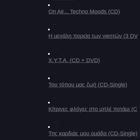
On Air... Techno Moods (CD)
Η μεγάλη πορεία των νικητών (3 DV
X.Y.T.A. (CD + DVD)
Του τόπου μας ζωή (CD-Single)
Κίτρινες φλόγες στο μπλέ ποτάμι (C
Της καρδιάς μου ομάδα (CD-Single)