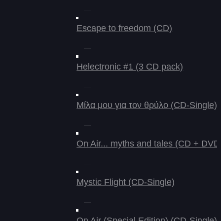
Escape to freedom (CD)
Helectronic #1 (3 CD pack)
Μίλα μου για τον θρύλο (CD-Single)
On Air... myths and tales (CD + DVD
Mystic Flight (CD-Single)
On Air (Special Edition) (CD-Single)