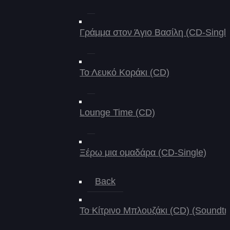
Γράμμα στον Άγιο Βασίλη (CD-Single
Το Λευκό Κοράκι (CD)
Lounge Time (CD)
Ξέρω μια ομαδάρα (CD-Single)
Back
Το Κίτρινο Μπλουζάκι (CD) (Soundtr