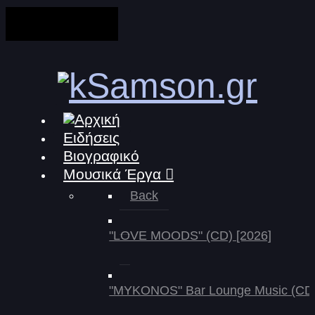
Ειδήσεις
Βιογραφικό
Μουσικά Έργα
Back
"LOVE MOODS" (CD) [2026]
"MYKONOS" Bar Lounge Music (CD)