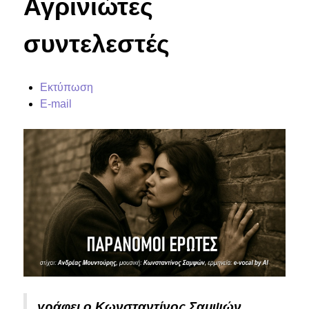
Αγρινιώτες
συντελεστές
Εκτύπωση
E-mail
γράφει ο
Κωνσταντίνος Σαμψών