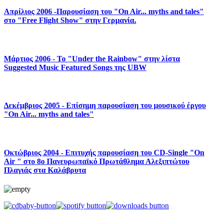
Απρίλιος 2006 -Παρουσίαση του "On Air... myths and tales"
στο "Free Flight Show" στην Γερμανία.
Μάρτιος 2006 - To "Under the Rainbow" στην λίστα
Suggested Music Featured Songs της UBW
Δεκέμβριος 2005 - Επίσημη παρουσίαση του μουσικού έργου
"On Air... myths and tales"
Οκτώβριος 2004 - Επιτυχής παρουσίαση του CD-Single "On
Air " στο 8ο Πανευρωπαϊκό Πρωτάθλημα Αλεξιπτώτου
Πλαγιάς στα Καλάβρυτα