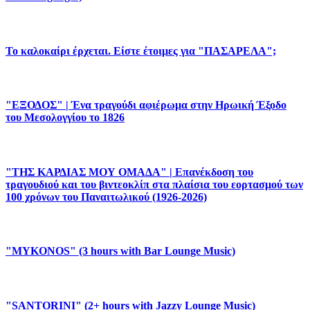
Το καλοκαίρι έρχεται. Είστε έτοιμες για "ΠΑΣΑΡΕΛΑ";
"ΕΞΟΔΟΣ" | Ένα τραγούδι αφιέρωμα στην Ηρωική Έξοδο
του Μεσολογγίου το 1826
"ΤΗΣ ΚΑΡΔΙΑΣ ΜΟΥ ΟΜΑΔΑ" | Επανέκδοση του
τραγουδιού και του βιντεοκλίπ στα πλαίσια του εορτασμού των
100 χρόνων του Παναιτωλικού (1926-2026)
"MYKONOS" (3 hours with Bar Lounge Music)
"SANTORINI" (2+ hours with Jazzy Lounge Music)