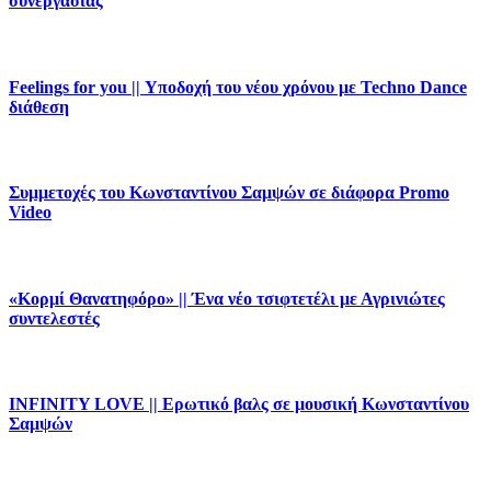
συνεργασίας
Feelings for you || Υποδοχή του νέου χρόνου με Techno Dance
διάθεση
Συμμετοχές του Κωνσταντίνου Σαμψών σε διάφορα Promo
Video
«Κορμί Θανατηφόρο» || Ένα νέο τσιφτετέλι με Αγρινιώτες
συντελεστές
INFINITY LOVE || Ερωτικό βαλς σε μουσική Κωνσταντίνου
Σαμψών