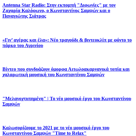
Antenna Star Radio: Στην εκπομπή "Διφωνίες" με τον
Ζαχαρία Καλόφωνο, ο Κωνσταντίνος Σαμψών και ο
Παναγιώτης Σιάτρας
«Γιν’ αγέρας και έλα»: Νέο τραγούδι & βιντεοκλίπ με φόντο το
πάρκο του Αγρινίου
Βίντεο που συνδυάζουν όμορφα Αιτωλοακαρνανικά τοπία και
χαλαρωτική μουσική του Κωνσταντίνου Σαμψών
"Μελανοχτυπημένη" | Το νέο μουσικό έργο του Κωνσταντίνου
Σαμψών
Καλωσορίζουμε το 2021 με το νέο μουσικό έργο του
Κωνσταντίνου Σαμψών "Time to Relax"