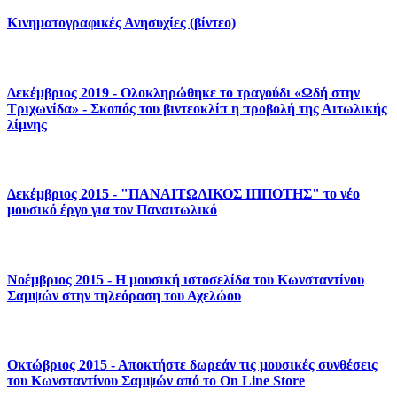
Κινηματογραφικές Ανησυχίες (βίντεο)
Δεκέμβριος 2019 - Ολοκληρώθηκε το τραγούδι «Ωδή στην
Τριχωνίδα» - Σκοπός του βιντεοκλίπ η προβολή της Αιτωλικής
λίμνης
Δεκέμβριος 2015 - "ΠΑΝΑΙΤΩΛΙΚΟΣ ΙΠΠΟΤΗΣ" το νέο
μουσικό έργο για τον Παναιτωλικό
Νοέμβριος 2015 - Η μουσική ιστοσελίδα του Κωνσταντίνου
Σαμψών στην τηλεόραση του Αχελώου
Οκτώβριος 2015 - Αποκτήστε δωρεάν τις μουσικές συνθέσεις
του Κωνσταντίνου Σαμψών από το On Line Store