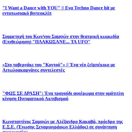
"I Want a Dance with YOU" || Ενα Techno Dance hit με
εντυπωσιακό βιντεοκλίπ
Συμμετοχή του Κων/νου Σαμψών στην θεατρική κωμωδία
(Επιθεώρηση) "ΠΛΑΚΩΣΑΝΕ... ΤΑ UFO"
«Στο ταβερνάκι του "Κοντού"» || Ένα νέο ζεϊμπέκικο με
Αιτωλοακαρνάνες συντελεστές
"ΦΩΣ ΣΕ ΔΡΑΣΗ": Ένα τραγούδι αφιέρωμα στην ομότιτλη
κίνηση Πνευματικού Ακτιβισμού
Κωνσταντίνος Σαμψών με Αλέξανδρο Κακαβά, πρόεδρο της
Ε.Σ.Ε. (Ένωσης Σεναριογράφων Ελλάδος) σε συνάντηση