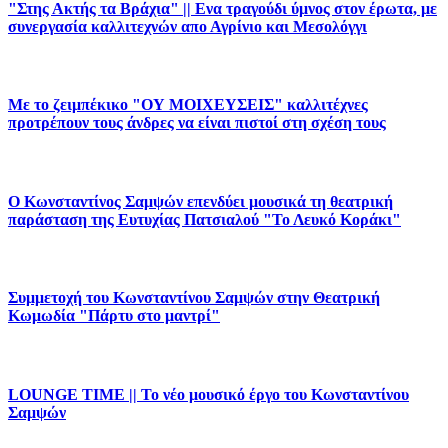
"Στης Ακτής τα Βράχια" || Ενα τραγούδι ύμνος στον έρωτα, με
συνεργασία καλλιτεχνών απο Αγρίνιο και Μεσολόγγι
Με το ζειμπέκικο "ΟΥ ΜΟΙΧΕΥΣΕΙΣ" καλλιτέχνες
προτρέπουν τους άνδρες να είναι πιστοί στη σχέση τους
Ο Κωνσταντίνος Σαμψών επενδύει μουσικά τη θεατρική
παράσταση της Ευτυχίας Πατσιαλού "Το Λευκό Κοράκι"
Συμμετοχή του Κωνσταντίνου Σαμψών στην Θεατρική
Κωμωδία "Πάρτυ στο μαντρί"
LOUNGE TIME || Το νέο μουσικό έργο του Κωνσταντίνου
Σαμψών