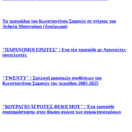
Τα τραγούδια του Κωνσταντίνου Σαμψών σε στίχους του
Ανδρέα Μουντούρη (Αφιέρωμα)
"ΠΑΡΑΝΟΜΟΙ ΕΡΩΤΕΣ" | Ενα νέο τραγούδι με Αγρινιώτες
συντελεστές
"TWENTY" | Συλλογή μουσικών συνθέσεων του
Κωνσταντίνου Σαμψών της περιόδου 2005-2025
"ΚΟΥΡΑΓΙΟ ΑΓΡΟΤΕΣ ΦΙΛΟΙ ΜΟΥ" | Ένα τραγούδι
συμπαράστασης στον δίκαιο αγώνα των αγροκτηνοτρόφων