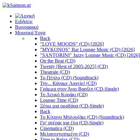
Ειδήσεις
Βιογραφικό
Μουσικά Έργα
Back
"LOVE MOODS" (CD) [2026]
"MYKONOS" Bar Lounge Music (CD) [2026]
"SANTORINI" Jazzy Lounge Music (CD) [2026]
On the Beat (CD)
Twenty [Best of 2005-2025] (CD)
Theatrale (CD)
Το Πέπλο (CD) (Soundtrack)
Την... Κάναμε Λαχείο! (CD)
Γράμμα στον Άγιο Βασίλη (CD-Single)
Το Λευκό Κοράκι (CD)
Lounge Time (CD)
Ξέρω μια ομαδάρα (CD-Single)
Back
Το Κίτρινο Μπλουζάκι (CD) (Soundtrack)
Γιν' αγέρας και έλα (CD-Single)
Cinematica (CD)
Μελανοχτυπημένη (CD)
Time to Relax (CD)