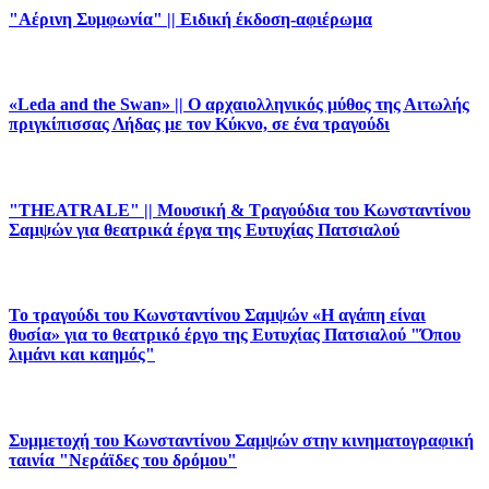
"Αέρινη Συμφωνία" || Ειδική έκδοση-αφιέρωμα
«Leda and the Swan» || Ο αρχαιολληνικός μύθος της Αιτωλής
πριγκίπισσας Λήδας με τον Κύκνο, σε ένα τραγούδι
"THEATRALE" || Μουσική & Τραγούδια του Κωνσταντίνου
Σαμψών για θεατρικά έργα της Ευτυχίας Πατσιαλού
Το τραγούδι του Κωνσταντίνου Σαμψών «Η αγάπη είναι
θυσία» για το θεατρικό έργο της Ευτυχίας Πατσιαλού "Όπου
λιμάνι και καημός"
Συμμετοχή του Κωνσταντίνου Σαμψών στην κινηματογραφική
ταινία "Νεράϊδες του δρόμου"