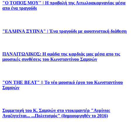
"Ο ΤΟΠΟΣ ΜΟΥ" | Η προβολή της Αιτωλοακαρνανίας μέσα
απο ένα τραγούδι
"ΕΛΛΗΝΑ ΞΥΠΝΑ" | Ένα τραγούδι με αφυπνιστική διάθεση
ΠΑΝΑΙΤΩΛΙΚΟΣ: Η ομάδα της καρδιάς μας μέσα απο τις
μουσικές συνθέσεις του Κωνσταντίνου Σαμψών
"ON THE BEAT" || Το νέο μουσικό έργο του Κωνσταντίνου
Σαμψών
Συμμετοχή του Κ. Σαμψών στο ντοκιμαντέρ "Αγρίνιο:
Αναζητείται... ...Πολιτισμός" (δημιουργηθέν το 2016)