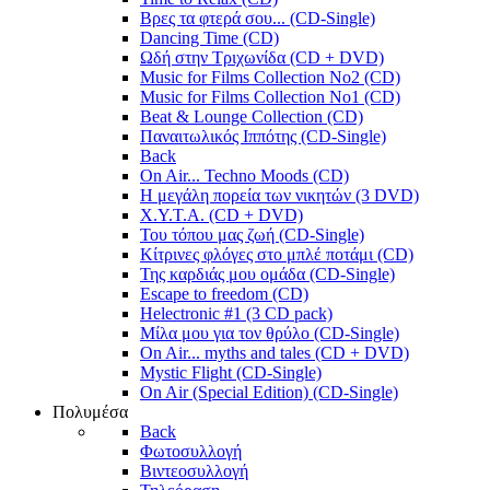
Βρες τα φτερά σου... (CD-Single)
Dancing Time (CD)
Ωδή στην Τριχωνίδα (CD + DVD)
Music for Films Collection No2 (CD)
Music for Films Collection No1 (CD)
Beat & Lounge Collection (CD)
Παναιτωλικός Ιππότης (CD-Single)
Back
On Air... Techno Moods (CD)
Η μεγάλη πορεία των νικητών (3 DVD)
X.Y.T.A. (CD + DVD)
Του τόπου μας ζωή (CD-Single)
Κίτρινες φλόγες στο μπλέ ποτάμι (CD)
Της καρδιάς μου ομάδα (CD-Single)
Escape to freedom (CD)
Helectronic #1 (3 CD pack)
Μίλα μου για τον θρύλο (CD-Single)
On Air... myths and tales (CD + DVD)
Mystic Flight (CD-Single)
On Air (Special Edition) (CD-Single)
Πολυμέσα
Back
Φωτοσυλλογή
Βιντεοσυλλογή