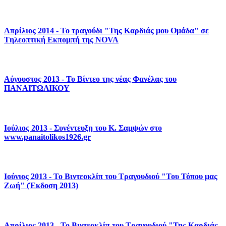
Απρίλιος 2014 - Το τραγούδι "Της Καρδιάς μου Ομάδα" σε
Tηλεοπτική Eκπομπή της NOVA
Αύγουστος 2013 - Το Βίντεο της νέας Φανέλας του
ΠΑΝΑΙΤΩΛΙΚΟΥ
Ιούλιος 2013 - Συνέντευξη του Κ. Σαμψών στο
www.panaitolikos1926.gr
Ιούνιος 2013 - Το Bιντεοκλίπ του Tραγουδιού "Του Τόπου μας
Ζωή" (Έκδοση 2013)
Απρίλιος 2013 - Το Bιντεοκλίπ του Tραγουδιού "Της Καρδιάς