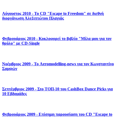
Αύγουστος 2010 - Το CD "Escape to Freedom" σε διεθνή
διοργάνωση Αλεξιπτώτου Πλαγιάς
Φεβρουάριος 2010 - Κυκλοφορεί το βιβλίο "Μίλα μου για τον
θρύλο" με CD-Single
Νοέμβριος 2009 - Το Aeromodelling-news για τον Κωνσταντίνο
Σαμψών
Σεπτέμβριος 2009 - Στο ΤΟΠ-10 του CashBox Dance Picks για
10 Εβδομάδες
Φεβρουάριος 2009 - Επίσημη παρουσίαση του CD "Escape to