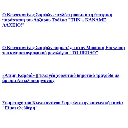
Ο Κωνσταντίνος Σαμψών επενδύει μουσικά τη θεατρική
παράσταση του Λάζαρου Τσόλκα "ΤΗΝ... ΚΑΝΑΜΕ
ΛΑΧΕΙΟ!"
Ο Κωνσταντίνος Σαμψών συμμετέχει στην Μουσική Επένδυση
του κινηματογραφικού μονολόγου "ΤΟ ΠΕΠΛΟ"
«Άτιμη Καρδιά» || Ένα νέο χορευτικό δημοτικό τραγούδι με
άρωμα Αιτωλοακαρνανίας
Συμμετοχή του Κωνσταντίνου Σαμψών στην κοινωνική ταινία
"Είμαι ελεύθερη"