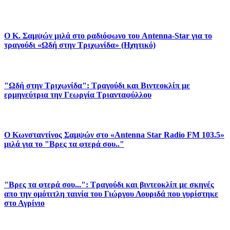
Ο Κ. Σαμψών μιλά στο ραδιόφωνο του Antenna-Star για το
τραγούδι «Ωδή στην Τριχωνίδα» (Ηχητικό)
"Ωδή στην Τριχωνίδα": Τραγούδι και Βιντεοκλίπ με
ερμηνεύτρια την Γεωργία Τριανταφύλλου
Ο Κωνσταντίνος Σαμψών στο «Antenna Star Radio FM 103.5»
μιλά για το "Βρες τα φτερά σου.."
"Βρες τα φτερά σου...": Τραγούδι και βιντεοκλίπ με σκηνές
απο την ομότιτλη ταινία του Γιώργου Λουριδά που γυρίστηκε
στο Αγρίνιο