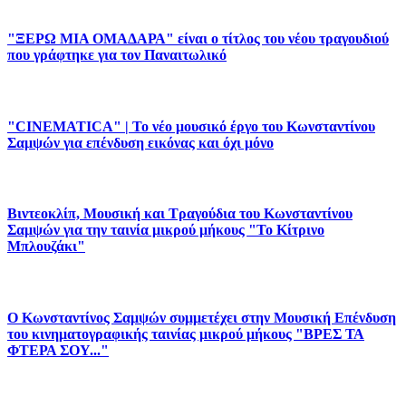
"ΞΕΡΩ ΜΙΑ ΟΜΑΔΑΡΑ" είναι ο τίτλος του νέου τραγουδιού
που γράφτηκε για τον Παναιτωλικό
"CINEMATICA" | Το νέο μουσικό έργο του Κωνσταντίνου
Σαμψών για επένδυση εικόνας και όχι μόνο
Βιντεοκλίπ, Μουσική και Τραγούδια του Κωνσταντίνου
Σαμψών για την ταινία μικρού μήκους "Το Κίτρινο
Μπλουζάκι"
Ο Κωνσταντίνος Σαμψών συμμετέχει στην Μουσική Επένδυση
του κινηματογραφικής ταινίας μικρού μήκους "ΒΡΕΣ ΤΑ
ΦΤΕΡΑ ΣΟΥ..."