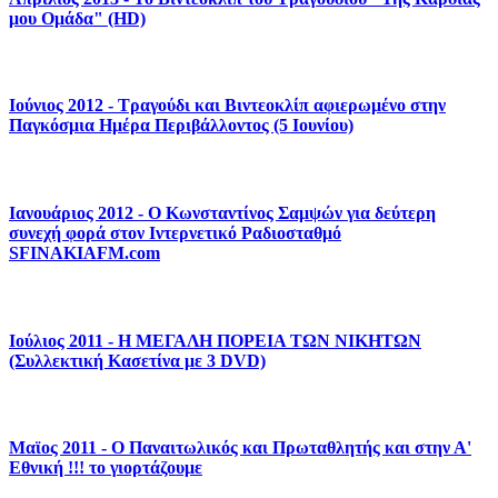
μου Ομάδα" (HD)
Ιούνιος 2012 - Τραγούδι και Βιντεοκλίπ αφιερωμένο στην
Παγκόσμια Ημέρα Περιβάλλοντος (5 Ιουνίου)
Ιανουάριος 2012 - Ο Κωνσταντίνος Σαμψών για δεύτερη
συνεχή φορά στον Ιντερνετικό Ραδιοσταθμό
SFINAKIAFM.com
Ιούλιος 2011 - Η ΜΕΓΑΛΗ ΠΟΡΕΙΑ ΤΩΝ ΝΙΚΗΤΩΝ
(Συλλεκτική Κασετίνα με 3 DVD)
Μαϊος 2011 - Ο Παναιτωλικός και Πρωταθλητής και στην Α'
Εθνική !!! το γιορτάζουμε