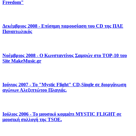
Freedom"
Δεκέμβριος 2008 - Επίσημη παρουσίαση του CD της ΠΑΕ
Παναιτωλικός
Νοέμβριος 2008 - Ο Κωνσταντίνος Σαμψών στο TOP-10 του
Site MakeMusic.gr
Ιούνιος 2007 - Το "Mystic Flight" CD-Single σε διοργάνωση
αγώνων Αλεξιπτώτου Πλαγιάς.
Ιούλιος 2006 - Το μουσικό κομμάτι MYSTIC FLIGHT σε
μουσική συλλογή της TSOE.