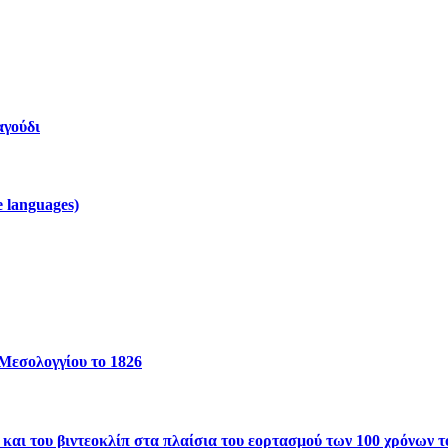
αγούδι
 languages)
Μεσολογγίου το 1826
του βιντεοκλίπ στα πλαίσια του εορτασμού των 100 χρόνων το