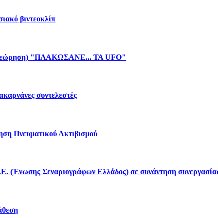
σιακό βιντεοκλίπ
πιθεώρηση) "ΠΛΑΚΩΣΑΝΕ... ΤΑ UFO"
οακαρνάνες συντελεστές
ηση Πνευματικού Ακτιβισμού
.Ε. (Ένωσης Σεναριογράφων Ελλάδος) σε συνάντηση συνεργασία
ιάθεση