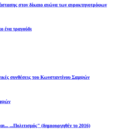
ασης στον δίκαιο αγώνα των αγροκτηνοτρόφων
 ένα τραγούδι
ικές συνθέσεις του Κωνσταντίνου Σαμψών
αμψών
... ...Πολιτισμός" (δημιουργηθέν το 2016)