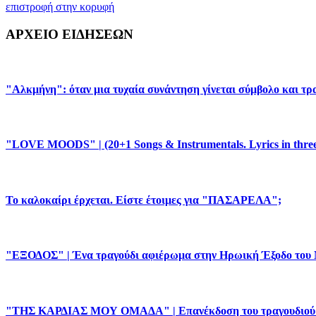
επιστροφή στην κορυφή
ΑΡΧΕΙΟ ΕΙΔΗΣΕΩΝ
"Αλκμήνη": όταν μια τυχαία συνάντηση γίνεται σύμβολο και τρ
"LOVE MOODS" | (20+1 Songs & Instrumentals. Lyrics in three
Το καλοκαίρι έρχεται. Είστε έτοιμες για "ΠΑΣΑΡΕΛΑ";
"ΕΞΟΔΟΣ" | Ένα τραγούδι αφιέρωμα στην Ηρωική Έξοδο του 
"ΤΗΣ ΚΑΡΔΙΑΣ ΜΟΥ ΟΜΑΔΑ" | Επανέκδοση του τραγουδιού και 