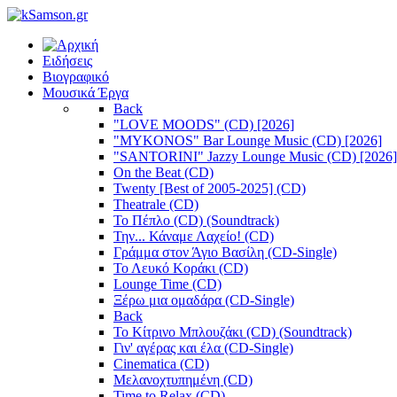
Ειδήσεις
Βιογραφικό
Μουσικά Έργα
Back
"LOVE MOODS" (CD) [2026]
"MYKONOS" Bar Lounge Music (CD) [2026]
"SANTORINI" Jazzy Lounge Music (CD) [2026]
On the Beat (CD)
Twenty [Best of 2005-2025] (CD)
Theatrale (CD)
Το Πέπλο (CD) (Soundtrack)
Την... Κάναμε Λαχείο! (CD)
Γράμμα στον Άγιο Βασίλη (CD-Single)
Το Λευκό Κοράκι (CD)
Lounge Time (CD)
Ξέρω μια ομαδάρα (CD-Single)
Back
Το Κίτρινο Μπλουζάκι (CD) (Soundtrack)
Γιν' αγέρας και έλα (CD-Single)
Cinematica (CD)
Μελανοχτυπημένη (CD)
Time to Relax (CD)