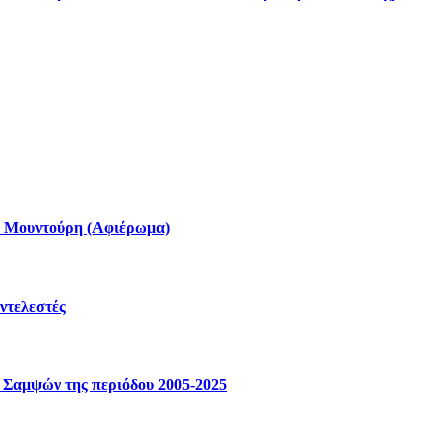
έα Μουντούρη (Αφιέρωμα)
ντελεστές
Σαμψών της περιόδου 2005-2025