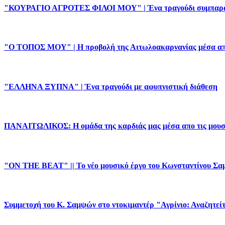
"ΚΟΥΡΑΓΙΟ ΑΓΡΟΤΕΣ ΦΙΛΟΙ ΜΟΥ" | Ένα τραγούδι συμπαράστ
"Ο ΤΟΠΟΣ ΜΟΥ" | Η προβολή της Αιτωλοακαρνανίας μέσα απο
"ΕΛΛΗΝΑ ΞΥΠΝΑ" | Ένα τραγούδι με αφυπνιστική διάθεση
ΠΑΝΑΙΤΩΛΙΚΟΣ: Η ομάδα της καρδιάς μας μέσα απο τις μουσ
"ON THE BEAT" || Το νέο μουσικό έργο του Κωνσταντίνου Σ
Συμμετοχή του Κ. Σαμψών στο ντοκιμαντέρ "Αγρίνιο: Αναζητείται