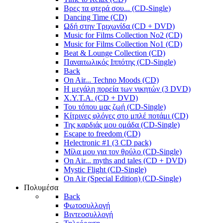
Βρες τα φτερά σου... (CD-Single)
Dancing Time (CD)
Ωδή στην Τριχωνίδα (CD + DVD)
Music for Films Collection No2 (CD)
Music for Films Collection No1 (CD)
Beat & Lounge Collection (CD)
Παναιτωλικός Ιππότης (CD-Single)
Back
On Air... Techno Moods (CD)
Η μεγάλη πορεία των νικητών (3 DVD)
X.Y.T.A. (CD + DVD)
Του τόπου μας ζωή (CD-Single)
Κίτρινες φλόγες στο μπλέ ποτάμι (CD)
Της καρδιάς μου ομάδα (CD-Single)
Escape to freedom (CD)
Helectronic #1 (3 CD pack)
Μίλα μου για τον θρύλο (CD-Single)
On Air... myths and tales (CD + DVD)
Mystic Flight (CD-Single)
On Air (Special Edition) (CD-Single)
Πολυμέσα
Back
Φωτοσυλλογή
Βιντεοσυλλογή