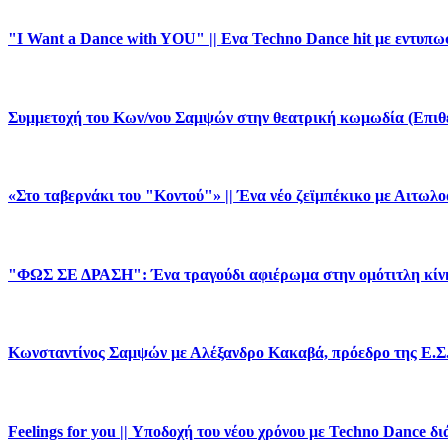
"I Want a Dance with YOU" || Ενα Techno Dance hit με εντυπω
Συμμετοχή του Κων/νου Σαμψών στην θεατρική κωμωδία (Ε
«Στο ταβερνάκι του "Κοντού"» || Ένα νέο ζεϊμπέκικο με Αιτωλ
"ΦΩΣ ΣΕ ΔΡΑΣΗ": Ένα τραγούδι αφιέρωμα στην ομότιτλη κίν
Κωνσταντίνος Σαμψών με Αλέξανδρο Κακαβά, πρόεδρο της Ε.Σ
Feelings for you || Υποδοχή του νέου χρόνου με Techno Dance δ